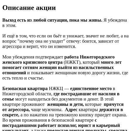
Описание акции
Выход есть из любой ситуации, пока мы живы.
Я убеждена
в этом.
И ещё в том, что если он бьёт и унижает, значит не любит, а на
вопрос "почему она не уходит" отвечу: боится, зависит от
агрессора и верит, что он изменится.
Мои убеждения подтверждает
работа Нижегородского
женского кризисного центра
(НЖКТ), который
много лет
помогает сотням женщин
выйти из насильственных
отношений
и показывает женщинам новую дорогу жизни, где
есть тепло и счастье.
Безопасная квартира
НЖКЦ —
единственное место
в
Нижегородской области,
где пострадавшие от насилия в
семье
могут находиться без документов и денег. В этой
квартире проживают
женщины и дети,
которые
прячутся
от агрессора,
чаще мужчины.
Адрес
квартиры
держится в
секрете,
а по нажатию на тревожную кнопку приедет охрана.
Во время проживания в безопасной квартире
с
пострадавшими работает психолог, юрист и карьерный
консультант
, а также
предоставляются продукты, средства