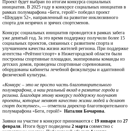
Проект будет выбран по итогам конкурса социальных
инициатив. В 2025 году в конкурсе социальных инициатив в
рамках полумарафона «Беги, герой!» победил проект
«Шоудаун 52», направленный на развитие инклюзивного
спорта для незрячих и зрячих спортсменов.
Конкурс социальных инициатив проводится в рамках забега
уже девятый год. За это время поддержку получили более 15
социальных проектов, связанных с развитием спорта и
улучшением качества жизни жителей региона. При поддержке
агентства «Рейтинг/спорт» в Нижегородской области были
построены спортивные площадки, экипированы команды из
детских домов, проведены спортивные соревнования,
оборудованы кабинеты лечебной физкультуры и адаптивной
физической культуры.
«Конкурс – это не просто часть благотворительного
полумарафона, а наш реальный вклад в развитие города и
региона. Благодаря этому конкурсу поддержку получают
проекты, которые меняют качество жизни людей и делают
спорт доступнее»
, — отметила директор благотворительного
полумарафона «Беги, герой!»
Наталия Бочарова
.
Заявки на участие в конкурсе принимаются с
19 января
по
27
февраля
. Итоги будут подведены
2 марта
совместно с