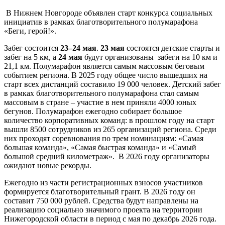
В Нижнем Новгороде объявлен старт конкурса социальных
инициатив в рамках благотворительного полумарафона
«Беги, герой!».
Забег состоится
23–24 мая
.
23 мая
состоятся детские старты и
забег на 5 км, а
24 мая
будут организованы забеги на 10 км и
21,1 км. Полумарафон является самым массовым беговым
событием региона. В 2025 году общее число вышедших на
старт всех дистанций составило 19 000 человек. Детский забег
в рамках благотворительного полумарафона стал самым
массовым в стране – участие в нем приняли 4000 юных
бегунов. Полумарафон ежегодно собирает большое
количество корпоративных команд: в прошлом году на старт
вышли 8500 сотрудников из 265 организаций региона. Среди
них проходят соревнования по трем номинациям: «Самая
большая команда», «Самая быстрая команда» и «Самый
большой средний километраж». В 2026 году организаторы
ожидают новые рекорды.
Ежегодно из части регистрационных взносов участников
формируется благотворительный грант. В 2026 году он
составит 750 000 рублей. Средства будут направлены на
реализацию социально значимого проекта на территории
Нижегородской области в период с мая по декабрь 2026 года.